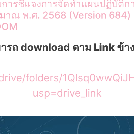
การชี้แจงการจัดทำแผนปฏิบัติ
มาณ พ.ศ. 2568 (Version 684) ว
ZOOM
มารถ download
ตาม Link ข้าง
m/drive/folders/1QIsq0wwQ
usp=drive_link