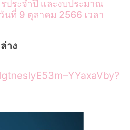
การประจำปี และงบประมาณ
ันที่ 9 ตุลาคม 2566 เวลา
ล่าง
iJHgtnesIyE53m–YYaxaVby?