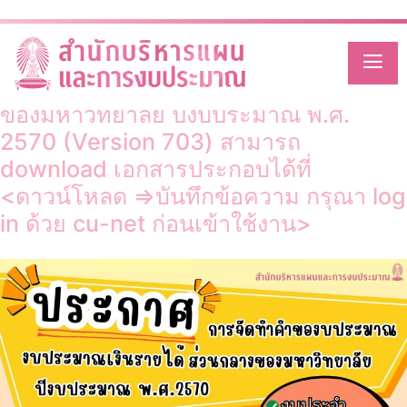
Month:
February 2026
Skip
to
content
การจัดทำงบประมาณเงินรายได้ส่วนกลาง
ของมหาวิทยาลัย ปีงบประมาณ พ.ศ.
2570 (Version 703) สามารถ
download เอกสารประกอบได้ที่
<ดาวน์โหลด =>บันทึกข้อความ กรุณา log
in ด้วย cu-net ก่อนเข้าใช้งาน>