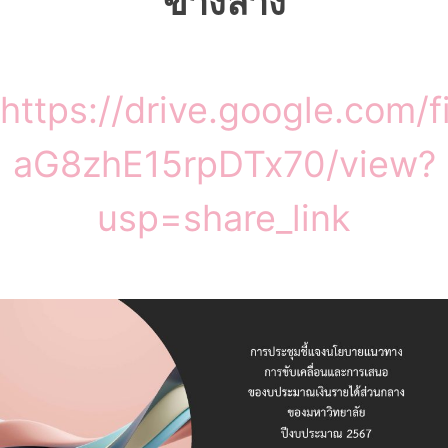
ข้างล่าง
https://drive.google.com
aG8zhE15rpDTx70/view?
usp=share_link