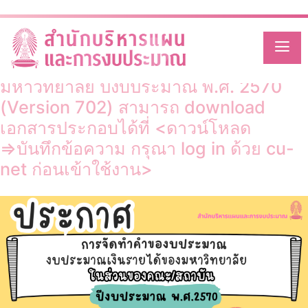
Month:
May 2026
Skip
to
content
การจัดทำงบประมาณเงินรายได้ของ
มหาวิทยาลัย ปีงบประมาณ พ.ศ. 2570
(Version 702) สามารถ download
เอกสารประกอบได้ที่ <ดาวน์โหลด
=>บันทึกข้อความ กรุณา log in ด้วย cu-
net ก่อนเข้าใช้งาน>