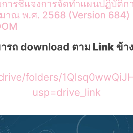
การชี้แจงการจัดทำแผนปฏิบัติ
มาณ พ.ศ. 2568 (Version 684) ว
ZOOM
มารถ download
ตาม Link ข้าง
m/drive/folders/1QIsq0wwQ
usp=drive_link