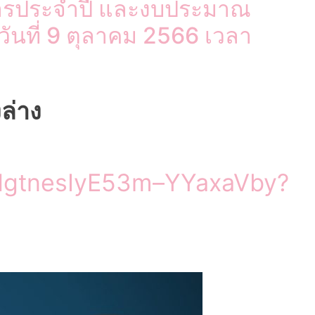
การประจำปี และงบประมาณ
ันที่ 9 ตุลาคม 2566 เวลา
ล่าง
iJHgtnesIyE53m–YYaxaVby?