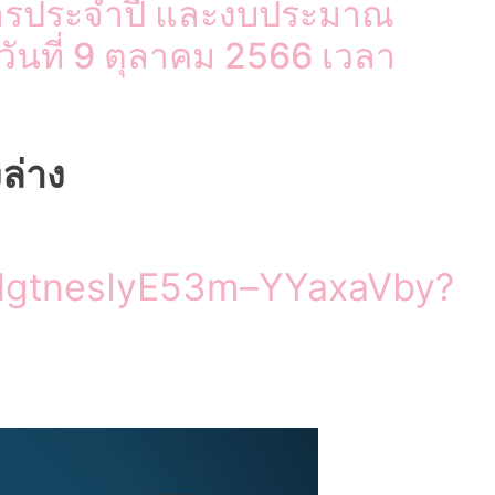
การประจำปี และงบประมาณ
ันที่ 9 ตุลาคม 2566 เวลา
ล่าง
iJHgtnesIyE53m–YYaxaVby?