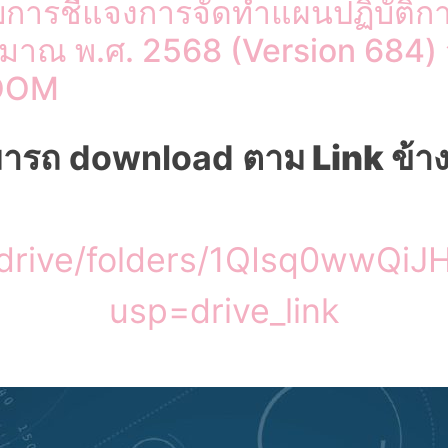
การชี้แจงการจัดทำแผนปฏิบัติ
มาณ พ.ศ. 2568 (Version 684) ว
ZOOM
มารถ download
ตาม Link ข้าง
m/drive/folders/1QIsq0wwQ
usp=drive_link