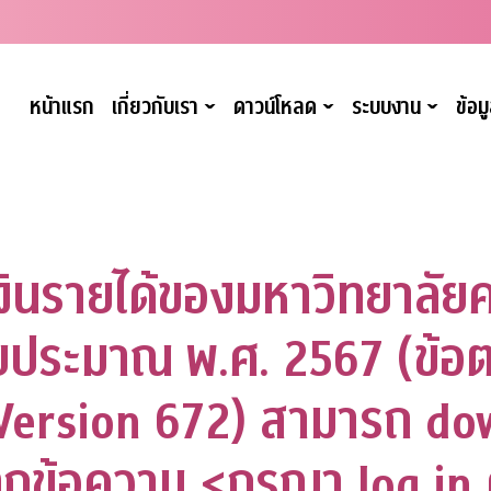
หน้าแรก
เกี่ยวกับเรา
ดาวน์โหลด
ระบบงาน
ข้อ
ˇ
ˇ
ˇ
นรายได้ของมหาวิทยาลัย
บประมาณ พ.ศ. 2567 (ข้
ersion 672) สามารถ d
ทึกข้อความ <กรุณา log in ด