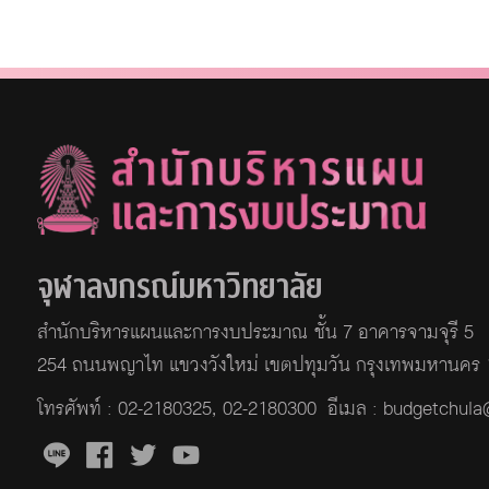
จุฬาลงกรณ์มหาวิทยาลัย
สำนักบริหารแผนและการงบประมาณ ชั้น 7 อาคารจามจุรี 5
254 ถนนพญาไท แขวงวังใหม่ เขตปทุมวัน กรุงเทพมหานคร
โทรศัพท์ :
02-2180325
,
02-2180300
อีเมล : budgetchul