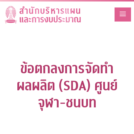
Skip
to
content
ข้อตกลงการจัดทำ
ผลผลิต (SDA) ศูนย์
จุฬา-ชนบท