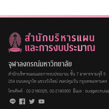
จุฬาลงกรณ์มหาวิทยาลัย
สำนักบริหารแผนและการงบประมาณ ชั้น 7 อาคารจามจุรี 5
254 ถนนพญาไท แขวงวังใหม่ เขตปทุมวัน กรุงเทพมหานคร
โทรศัพท์ :
02-2180325
,
02-2180300
อีเมล : budgetchul