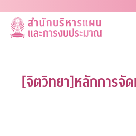
Skip
to
content
[จิตวิทยา]หลักการ