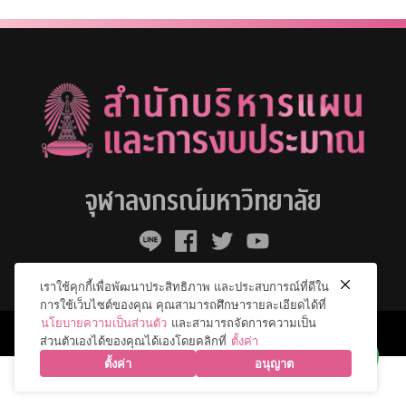
จุฬาลงกรณ์มหาวิทยาลัย
เราใช้คุกกี้เพื่อพัฒนาประสิทธิภาพ และประสบการณ์ที่ดีใน
การใช้เว็บไซต์ของคุณ คุณสามารถศึกษารายละเอียดได้ที่
นโยบายความเป็นส่วนตัว
และสามารถจัดการความเป็น
© 2026 จุฬาลงกรณ์มหาวิทยาลัย. All Rights Reserved.
ส่วนตัวเองได้ของคุณได้เองโดยคลิกที่
ตั้งค่า
ตั้งค่า
อนุญาต