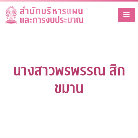
Skip
to
content
นางสาวพรพรรณ สิก
ขมาน