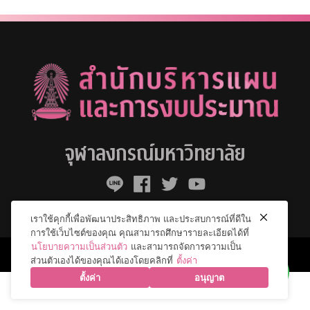
จุฬาลงกรณ์มหาวิทยาลัย
เราใช้คุกกี้เพื่อพัฒนาประสิทธิภาพ และประสบการณ์ที่ดีใน
การใช้เว็บไซต์ของคุณ คุณสามารถศึกษารายละเอียดได้ที่
นโยบายความเป็นส่วนตัว
และสามารถจัดการความเป็น
© 2026 จุฬาลงกรณ์มหาวิทยาลัย. All Rights Reserved.
ส่วนตัวเองได้ของคุณได้เองโดยคลิกที่
ตั้งค่า
ตั้งค่า
อนุญาต