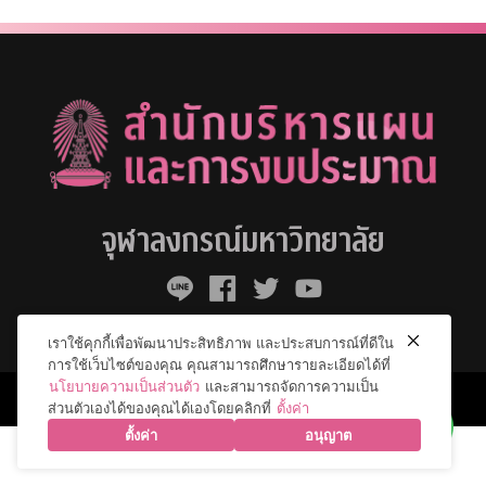
จุฬาลงกรณ์มหาวิทยาลัย
เราใช้คุกกี้เพื่อพัฒนาประสิทธิภาพ และประสบการณ์ที่ดีใน
การใช้เว็บไซต์ของคุณ คุณสามารถศึกษารายละเอียดได้ที่
นโยบายความเป็นส่วนตัว
และสามารถจัดการความเป็น
© 2026 จุฬาลงกรณ์มหาวิทยาลัย. All Rights Reserved.
ส่วนตัวเองได้ของคุณได้เองโดยคลิกที่
ตั้งค่า
ตั้งค่า
อนุญาต