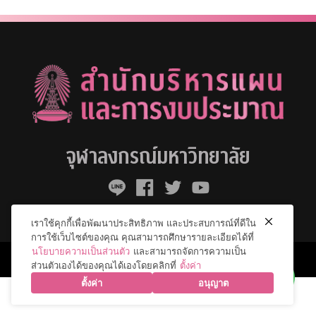
จุฬาลงกรณ์มหาวิทยาลัย
เราใช้คุกกี้เพื่อพัฒนาประสิทธิภาพ และประสบการณ์ที่ดีใน
การใช้เว็บไซต์ของคุณ คุณสามารถศึกษารายละเอียดได้ที่
นโยบายความเป็นส่วนตัว
และสามารถจัดการความเป็น
© 2026 จุฬาลงกรณ์มหาวิทยาลัย. All Rights Reserved.
ส่วนตัวเองได้ของคุณได้เองโดยคลิกที่
ตั้งค่า
ตั้งค่า
อนุญาต